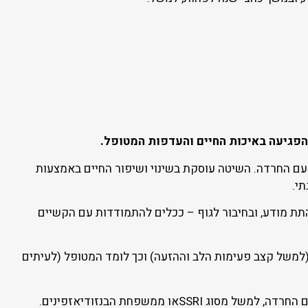
 הפגיעה באיכות החיים והעדפות המטופל.
 עם החרדה. השיטה עוסקת בשינוי ושיפור החיים באמצעות
י.
התת מודע, ובחיבור לגוף – ככלים להתמודדות עם הקשיים
למשל קצב פעימות הלב וההזעה) וכך לומד המטופל (לעיתים
– ניתן על ידי רופא מומחה בלבד. קיימים היום מגוון של תרופות שלעיתים מסייעות בהתמודדות עם החרדה, למשל מסוג SSRIאו ממשפחת הבנזודיאזפינים.