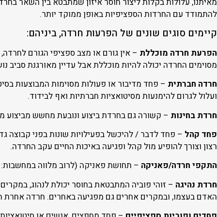
מאיתנו, עלולות בקלות ליצור חוסר איזון שמתבטא בין השאר בחרדה
להתמודד עם החרדות הספציפיות באופן ממוקד יותר.
קיימים סוגים שונים של הפרעות חרדה, ביניהם:
הפרעת חרדה מוכללת
מסוימים החרדה יכולה להיות מוכללת אבל עדיין מאורגנת סביב נו
חרדה חברתית
– פחד מדיבור או פעולות מסוימות המבוצעות בסיט
ועלול לגרום להימנעות מסיטואציות חברתיות ואף לבידוד.
חרדת בחינות
– קשורה גם בחרדת ביצוע ונובעת מחשש מביצוע מש
פחד קהל
– פחד לדבר / להיכשל בפעילויות שונות בפני קבוצה ג
רצון וצורך להופיע מול קהל ופגיעה באיכות החיים עקב החרדה.
התקפי חרדה/פאניקה
– תחושת פאניקה (לרוב מלווה במחשבות: “א
חרדת נהיגה
– זוהי פוביה המתבטאת בחוסר יכולת לנהוג, במקרים
האדם בעצמו, ובמקרים אחרים גם מפגיעה באחרים. חרדה אחרת ה
פחדים ופוביות ספציפיים
– פחד מחפצים, אנשים או סיטואציות 