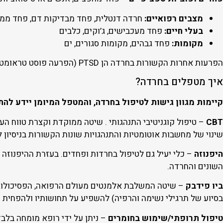
מצבים רפואיים:
חרדה דנטלית, פחד מבדיקות דם, פחד ממח
בעלי חיים:
פחד מעכבישים, ג’וקים, כלבים
מקומות:
פחד גבהים, מקומות סגורים, ים
הפרעות אחרות הקשורות בחרדה הן PTSD (הפרעה פוסט טראומטית) ו OCD (הפרעה אובססיבית קומפולסיבית).
איך מטפלים בחרדה?
קיימות מגוון גישות לטיפול בחרדה, והמטפל המיומן יידע לה
CBT
– טיפול קוגניטיבי התנהגותי . שיטה ממוקדת וקצרת טווח ה
שינוי של מחשבות אוטומטיות והתנהגויות שונות הקשורות בניסיון
היפנוזה
– כלי יעיל גם לטיפול בחרדות ופחדים. בעזרת ההיפנוזה 
השונים והחרדה.
ביו פידבק
– שיטה המשלבת אלמנטים מעולם הרפואה, הפסיכולוגי
בסיוע של תרגילי נשימה והרפיה) להשפיע על תחושותיו ולהפחית
טיפול תרופתי/שימוש בחומרים