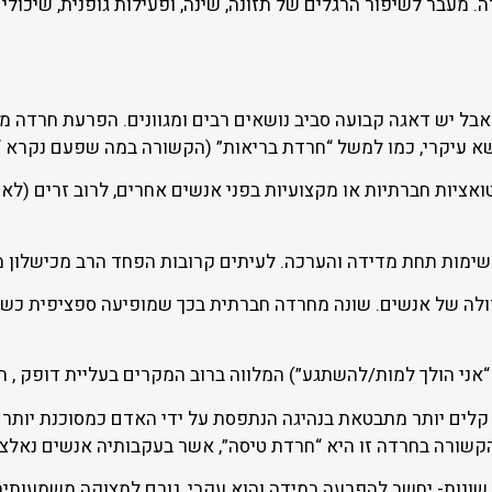
. מעבר לשיפור הרגלים של תזונה, שינה, ופעילות גופנית, שיכול
שא עיקרי, כמו למשל “חרדת בריאות” (הקשורה במה שפעם נקרא “ה
ואציות חברתיות או מקצועיות בפני אנשים אחרים, לרוב זרים (ל
ימות תחת מדידה והערכה. לעיתים קרובות הפחד הרב מכישלון מ
דולה של אנשים. שונה מחרדה חברתית בכך שמופיעה ספציפית כש
ני הולך למות/להשתגע”) המלווה ברוב המקרים בעליית דופק , הז
 קלים יותר מתבטאת בנהיגה הנתפסת על ידי האדם כמסוכנת יותר
קשורה בחרדה זו היא “חרדת טיסה”, אשר בעקבותיה אנשים נאלצ
שונות- יחשב להפרעה במידה והוא עקבי, גורם למצוקה משמעותית