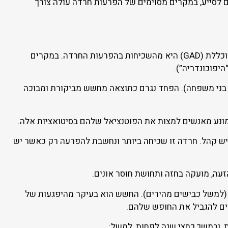
ים לסייע, במקרים מסוימים של הפרעות חרדה עולה צורך
– אין גורם או מצב ספציפי הגורם לחרדה, אבל יש דאגה קבועה סביב נושאים רבים ומגוונים. הפרעת חרדה מוכללת (GAD) היא מהשכיחות בהפרעות החרדה. במקרים
יפוכונדריה”).
א בני משפחה). הפחד נגרם כתוצאה מחשש מביקורת ומבוכה
ונע מאנשים למצות את הפוטנציאל שלהם בסיטואציות אלה.
יש קהל. חרדה זו שכיחה ביותר ונחשבת להפרעה רק כאשר יש
עה, מועקה בחזה ותחושת חוסר אונים.
 (למשל כבישים מהירים). החשש הוא בעיקר מהיפגעות של
ים להגביל את החופש שלהם.
, ובמשך כחצי שנה לפחות, למשל: