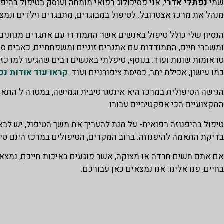
שמי
נפתלי אדרי
, אני פסיכולוג רפואי מומחה ועוסק בטיפול בהיפנ
מנהל את מרכז אצטרובל. לטיפול במבוגרים, מתבגרים וילדים ונמצ
הנסיון שלי כולל טיפול באנשים אשר התמודדו עם אתגרים מגוונים,
ומשברי חיים, התמודדות עם אתגרים זוגיים ומשפחתיים, כאבים סו
טראומות שונות ועוד. בנוסף, טיפלתי באנשים רבים שהגיעו למרכז 
כמו עישון, אכילת יתר, כסיסת ציפורניים ועוד.
קראו עוד אודות נפ
הגישה הטיפולית במרכז היא אינטגרטיבית וגמישה, במטרה ל התא
המקצועיים הכי אפקטיביים עבורו.
טיפול בהיפנוזה רפואית- על מנת להעריך את משך הטיפול, יש לב
בדיקת התאמה להיפנוזה. ברוב המקרים, הטיפולים במרכז הינם טיפ
אם אתם חשים חרדה או מצוקה, אשר פוגעים באיכות חייכם, נמצאי
בחיים, פנו אלינו. אנו נמצאים כאן עבורכם.