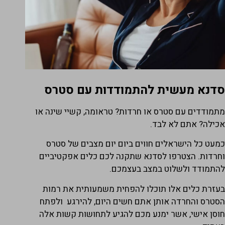
דנא מעשית להתמודדות עם סטרס
תמודדים עם סטרס או חרדות? טראומה, קשיי שינה או
ה
כילה? אתם לא לבד.
ו
ו
מעט כל הישראלים חווים ביום יום מצבים של סטרס
ה
חרדות. הצטרפו לסדנא שתקנה לכם כלים אפקטיביים
התמודד ולשלוט במצב בעצמכם.
ה
ש
עזרת כלים אלו תוכלו להפחית משמעותית את רמות
ב
סטרס והחרדה אותן אתם חשים היום, להירגע ולפתח
וסן אישי, אשר ימנע מכם להגיע לתחושות קשות אלה
ה