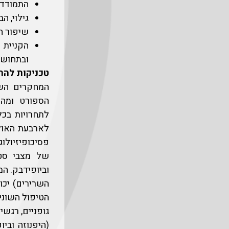
התמודדו
גילוי, ה
שיפור ה
הקניית 
ובתחושו
טכניקות להרג
המחקרים השו
הספורט ומהפ
לתחרויות בכ
לארבעת האולי
פסיכופיזיולו
של מצבי סטר
וביופידבק. ה
השרירים) יכו
הטיפול השוני
גופניים, רגש
(היפנוזה ובי