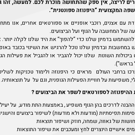
ים לריצה, אין ספק שהתחושה מוכרת לכם. למעשה, זהו ג
פה המקצועית “היפנוזה ספונטנית”.
ת עם אצנים, רוכבי אופניים או ספורטאים אחרים, אנו מתח
ה של המחשבה על הגוף ועל הביצועים.
 להשתמש בדמיון שלנו כדי “להפוך” את היד שלנו לקלה יותר. א
מחשבות ובדמיון שלנו נוכל להרגיש את השינוי בכובד באופ
ביכולות השונות שלנו יכול להגביר או להגביל את פעילות הג
בראש”).
ו ברחבי העולם מראים כי היפנוזה ולימוד טכניקות לשליט
 משפיעות על חוויית הפעילות הגופנית, וגם על על תוצאותיה.
 ההיפנוזה לספורטאים לשפר את הביצועים ?
הבנה לדרכים בהן הגוף משפיע , באמצעות התת מודע, על יעילו
סימות תפיסתיות (מודעות ולא מודעות) לשיפור ביצועים והישגי
חושות של גאווה, שמחה, חוזק ושיפור תוצאות
ורמים אישיים היוצרים לחץ ומעכבים את שיפור התוצאות