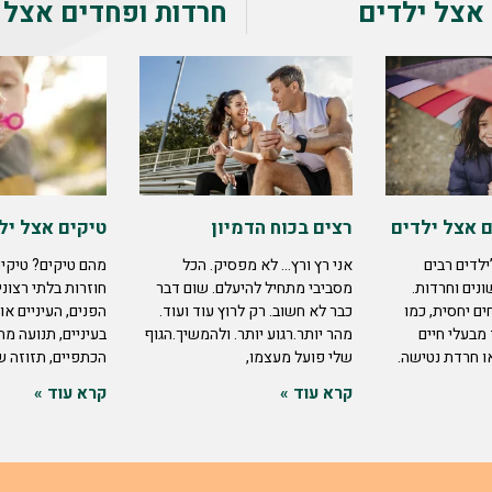
אצל ילדים
חרדות ופחדים אצל 
 אצל ילדים
רצים בכוח הדמיון
טיקים אצל יל
לדים רבים
אני רץ ורץ… לא מפסיק. הכל
מהם טיקים? טיקים
נים וחרדות.
מסביבי מתחיל להיעלם. שום דבר
חוזרות בלתי רצוני
ם יחסית, כמו
כבר לא חשוב. רק לרוץ עוד ועוד.
הפנים, העיניים או
מבעלי חיים
מהר יותר.רגוע יותר. ולהמשיך.הגוף
בעיניים, תנועה מ
ו חרדת נטישה.
שלי פועל מעצמו,
הכתפיים, תזוזה ש
קרא עוד »
קרא עוד »