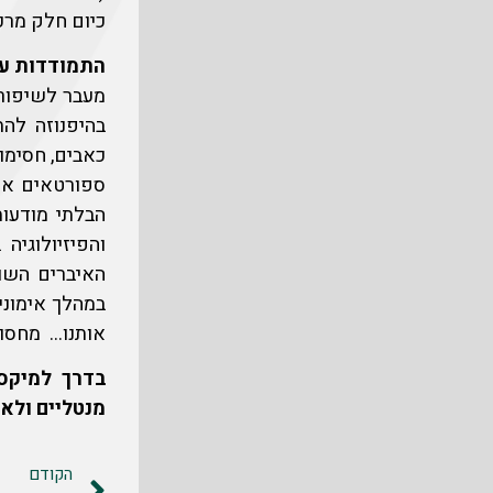
כיום חלק מרכ
התמודדות עם 
מעבר לשיפור 
בהיפנוזה להת
כאבים, חסימו
ספורטאים אש
הבלתי מודעות
והפיזיולוגי
האיברים השונ
במהלך אימוני
אותנו… מחסו
בדרך למיקסו
מנטליים ולא 
הקודם