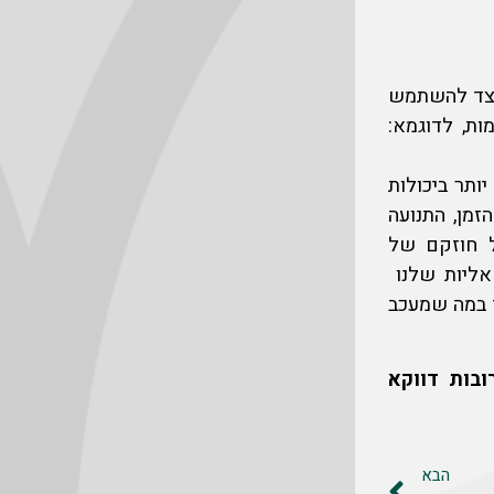
כיצד להשתמש
ות, לדוגמא:
תר ביכולות
זמן, התנועה
ל חוזקם של
טאליות שלנו
י במה שמעכב
ובות דווקא
הבא