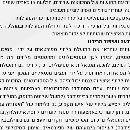
ת עם תחושות של התכווצות שרירים, חולשה או כאבים שונים
בנה ושחרור גורמים פסיכולוגיים מעכבים
אפקטיביות בתהליכי קבלת ההחלטות תוך כדי הפעילות
טכניקות של הרפיה וריכוז לפני תחילת הפעילות ובמהלכה מיק
ת האישיות שמניעות לשיפור תוצאות
עה ושיפור הריכוז
נים שהראו את התועלת בליווי ספורטאים על ידי פסיכול
נטים, הביאו לכך שפסיכולוגים ומהפנטים מלווים את מ
ל העולם, להכנה מנטאלית אופטימלית. כך, לוותה גם המשלח
מפיאדות האחרונות, על ידי יועצים מנטאליים ממכון וינגייט. 
גית לליווי אישי והעצמת יכולותיהם של הספורטאים. התכנית כל
ס שונים, עמם התמודדו הספורטאים באמצעות שיטות ה
מדדים אשר נלמדים בביופידבק (למשל שליטה בדופק, במוליכות
לים לסייע, בליווי של איש מקצוע, גם בלימוד של “היפנוזה עצ
ם. ניתן לומר כי באמצעות ההיפנוזה לומדים לווסת את הלחץ, ב
יים ומנטאליים. כיום, משתמשים חוקרים ויועצים גם בשילוב בי
ופידבק) לשיפור ביצועיהם של ספורטאים. אימון פסיכולוגי ומ