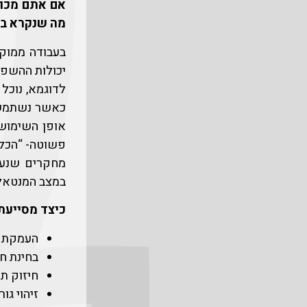
אם אתם מכור
מה שנקרא בש
בעבודה ממוקד
יכולות ההשפע
לדוגמא, נוכל
כאשר נשתמש ב
אופן השימוש 
פשוטה- “הכל 
מחקרים שנערכ
במצב המנטאלי,
כיצד מסייעת
העמקת ה
בחינת ח
חיזוק ת
זיהוי ג