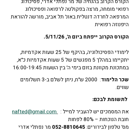
הקורס הקרוב בהנחיה של מר נפתלי אדרי, פסיכולוג
רפואי מומחה, מרצה בפקולטה לרפואה ופסיכולוג
המרפאה לחרדה דנטלית באונ' תל אביב, מורשה להוראת
היפנוזה רפואית
הקורס הקרוב ייפתח ביום ה', 5/11/26.
לימודי הפסיכולוגיה, בהיקף של 25 שעות אקדמיות,
יתקיימו במהלך 5 מפגשים של 5 שעות אקדמיות כ"א,
במתכונת מקוונת בזום בימי ה׳ בין השעות 16:00-19:45
שכר הלימוד
: 2000 ש"ח, ניתן לשלם ב-3 תשלומים
שווים.
לתשומת לבכם:
את המסמכים יש להעביר למייל :
nafted@gmail.com
חובת הנוכחות – 80% לפחות
מס' טלפון לבירורים:
052-8810645
מר נפתלי אדרי