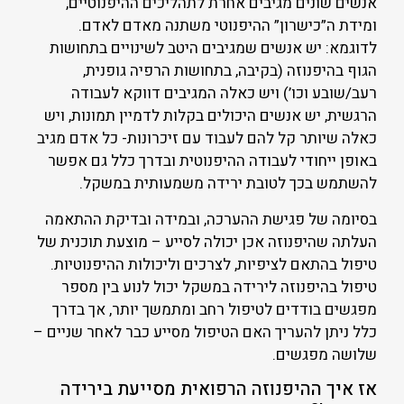
אנשים שונים מגיבים אחרת לתהליכים ההיפנוטיים,
ומידת ה”כישרון” ההיפנוטי משתנה מאדם לאדם.
לדוגמא: יש אנשים שמגיבים היטב לשינויים בתחושות
הגוף בהיפנוזה (בקיבה, בתחושות הרפיה גופנית,
רעב/שובע וכו’) ויש כאלה המגיבים דווקא לעבודה
הרגשית, יש אנשים היכולים בקלות לדמיין תמונות, ויש
כאלה שיותר קל להם לעבוד עם זיכרונות- כל אדם מגיב
באופן ייחודי לעבודה ההיפנוטית ובדרך כלל גם אפשר
להשתמש בכך לטובת ירידה משמעותית במשקל.
בסיומה של פגישת ההערכה, ובמידה ובדיקת ההתאמה
העלתה שהיפנוזה אכן יכולה לסייע – מוצעת תוכנית של
טיפול בהתאם לציפיות, לצרכים וליכולות ההיפנוטיות.
טיפול בהיפנוזה לירידה במשקל יכול לנוע בין מספר
מפגשים בודדים לטיפול רחב ומתמשך יותר, אך בדרך
כלל ניתן להעריך האם הטיפול מסייע כבר לאחר שניים –
שלושה מפגשים.
אז איך ההיפנוזה הרפואית מסייעת בירידה