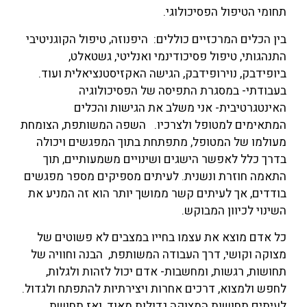
תחומי הטיפול הפסיכולוגי.
בין הכלים המרכזיים כוללים: היפנוזה, טיפול הקוגניטיבי
התנהגותי, טיפול פסיכודינמי ואנליטי, גשטאלט,
ביופידבק, נוירופידבק, הגישה האקזיסטנציאלית ועוד.
בעבודתי- במסגרת התפיסה של הפסיכולוגיה
האינטגרטיבית- אני משלב את הגישות והכלים
המתאימים למטופל ולצרכיו. השפה המשותפת, הצומחת
מעולמו של המטופל, מתפתחת בתוך המפגשים ויכולה
בדרך כלל לאפשר הישגים ושינויים משמעותיים, תוך
התאמה חוזרת ונשנית. לעיתים מספיקים מספר מפגשים
בודדים, אך לעיתים קשר ממושך יותר הוא זה המניע את
השינוי לכיוון המבוקש.
כל אדם מוצא את עצמו בחייו במצבים לא פשוטים של
מצוקה וקושי, דרך העבודה המשותפת, הבנה וחוויה של
תחושות, רגשות, ומחשבות- אדם יכול לזהות ולגלות,
לחפש ולמצוא, דרכים אחרות ויצירתיות להתפתח ולגדול.
לעיתים תחושות המצוקה גדולות מאוד, ואז תחושת