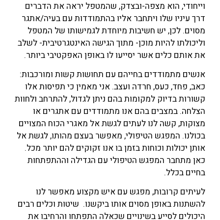
וייחודי, הוא מצפה-ובצדק, שהמטפל יראה את הדברים
דרך עיניו שלו ויתחבר אליו בהתמודדות עם בעיה/אתגר
מסוים. לכן, יש חשיבות מיוחדת לגמישותו של המטפל
וליכולתו להיות מוכן- מתוך הגישה האינטגרטיבית- לשלב
את אותם כלים אשר יסייעו לו באופן האפקטיבי ביותר.
אנשים מתמודדים בחייהם עם תחושות קשות ומורכבות:
כאב, פחד, כעס, חרדה ועצב. אני מאמין כי תפיסות אלו
קשורות בדיוק למקומות בהם ניתן לגדול, להתרחב ולחוות
הצלחה. במצבים בהם אנו מתמודדים עם אתגרים או
מצוקות, קשה לנו לעתים לגשת אל מאגרי הכוח המצויים
בכולנו. המפגש הטיפולי, מאפשר בעצם מהותו, לגשת אל
אותן יכולות וכוחות בזמן בו אנו זקוקים להם יותר מכל.
כאן מתחבר המפגש הטיפולי עם הגדילה וההתפתחות
בחיים בכלל.
לעיתים קרובות, מפגש עם איש מקצוע מאפשר לנו
להשתנות באופן מסוים אותו ביקשנו. שיטות וכלים רבים
היכולים לסייע בשינויים שכאלה התפתחו והרחיבו את